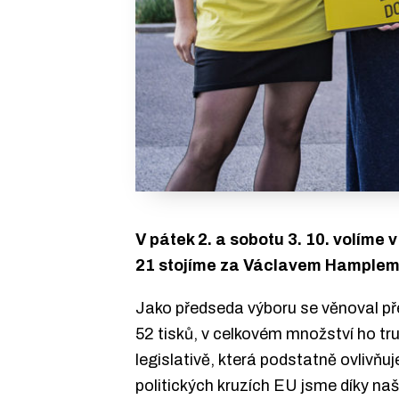
V pátek 2. a sobotu 3. 10. volím
21 stojíme za Václavem Hamplem,
Jako předseda výboru se věnoval p
52 tisků, v celkovém množství ho t
legislativě, která podstatně ovlivňuj
politických kruzích EU jsme díky na