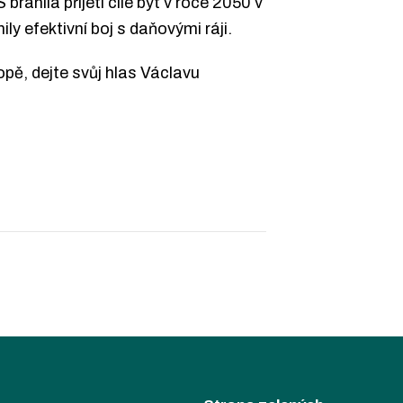
ánila přijetí cíle být v roce 2050 v
y efektivní boj s daňovými ráji.
opě, dejte svůj hlas Václavu