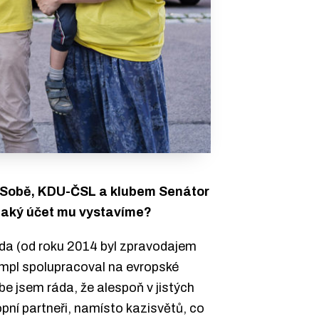
ou Sobě, KDU-ČSL a klubem Senátor
Jaký účet mu vystavíme?
da (od roku 2014 byl zpravodajem
ampl spolupracoval na evropské
ebe jsem ráda, že alespoň v jistých
pní partneři, namísto kazisvětů, co