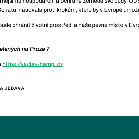
rnějšímu hospodaření a ochraně zemědělské půdy. ODS br
enátu hlasovala proti krokům, které by v Evropě umožnil
ude chránit životní prostředí a naše pevné místo v Evr
elených na Praze 7
a
https://vaclav-hampl.cz
A JEBAVÁ