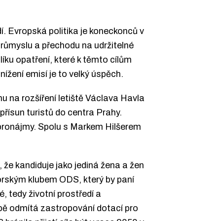
dí. Evropská politika je koneckonců v
 průmyslu a přechodu na udržitelné
ku opatření, které k těmto cílům
ížení emisí je to velký úspěch.
nu na rozšíření letiště Václava Havla
přísun turistů do centra Prahy.
a pronájmy. Spolu s Markem Hilšerem
 že kandiduje jako jediná žena a žen
torským klubem ODS, který by paní
é, tedy životní prostředí a
bě odmítá zastropování dotací pro