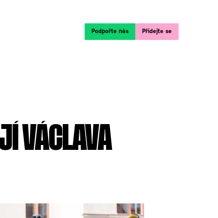
Podpořte nás
Přidejte se
JÍ VÁCLAVA