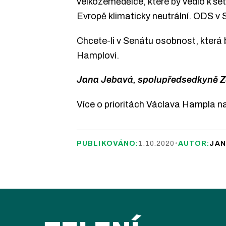
velkozemědělce, které by vedlo k šet
Evropě klimaticky neutrální. ODS v S
Chcete-li v Senátu osobnost, která b
Hamplovi.
Jana Jebavá, spolupředsedkyně Z
Více o prioritách Václava Hampla n
PUBLIKOVÁNO:
1.10.2020
•
AUTOR:
JAN