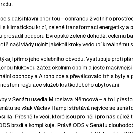
brzdu.
ce s další hlavní prioritou – ochranou životního prostře
ji s klimatickou krizí, zelené transformaci energetiky a
 prosadil podporu Evropské zelené dohodě, celému balí
 naší vlády učinit jakékoli kroky vedoucí k reálnému sn
týkají přímo jeho volebního obvodu. Vystupuje proti plá
ačnou hlukovou zátěž okolním obcím a ještě masivnější 
mální obchody a Airbnb zcela převálcovalo trh s byty 
nostem regulace služeb krátkodobého ubytování.
yby v Senátu usedla Miroslava Němcová – a to i přesto,
 Senátu se však Václav Hampl střetává nejvíce se sená
ila. Přesně ty věci, které jsou pro něj i pro nás důležit
 ODS brzdí a komplikuje. Právě ODS v Senátu dlouhodo