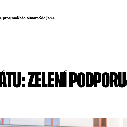
e program
Naše témata
Kdo jsme
ÁTU: ZELENÍ PODPORU