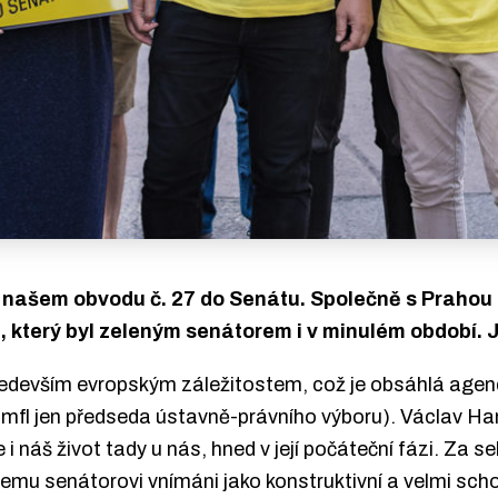
e v našem obvodu č. 27 do Senátu. Společně s Prah
 který byl zeleným senátorem i v minulém období. 
ředevším evropským záležitostem, což je obsáhlá agen
rumfl jen předseda ústavně-právního výboru). Václav H
e i náš život tady u nás, hned v její počáteční fázi. Za s
šemu senátorovi vnímáni jako konstruktivní a velmi scho