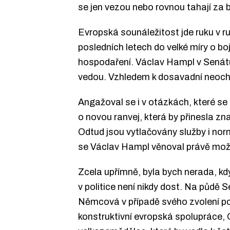
se jen vezou nebo rovnou tahají za 
Evropská sounáležitost jde ruku v ru
posledních letech do velké míry o bo
hospodaření. Václav Hampl v Senátu
vedou. Vzhledem k dosavadní neochotě
Angažoval se i v otázkách, které se 
o novou ranvej, která by přinesla zn
Odtud jsou vytlačovány služby i nor
se Václav Hampl věnoval právě mož
Zcela upřímně, byla bych nerada, kd
v politice není nikdy dost. Na půdě
Němcová v případě svého zvolení posíl
konstruktivní evropská spolupráce,